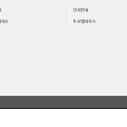
내
단지안내
배치도
E-모델하우스